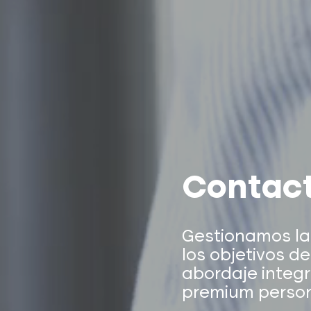
Contac
Gestionamos la
los objetivos d
abordaje integr
premium person